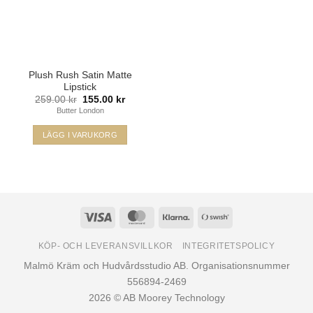
Plush Rush Satin Matte
Lipstick
Det
Det
259.00
kr
155.00
kr
ursprungliga
nuvarande
Butter London
priset
priset
var:
är:
259.00 kr.
155.00 kr.
LÄGG I VARUKORG
Den
här
produkten
har
flera
Visa
MasterCard
Klarna
Swish
varianter.
(SE)
De
KÖP- OCH LEVERANSVILLKOR
INTEGRITETSPOLICY
olika
Malmö Kräm och Hudvårdsstudio AB. Organisationsnummer
alternativen
556894-2469
kan
2026 © AB Moorey Technology
väljas
på