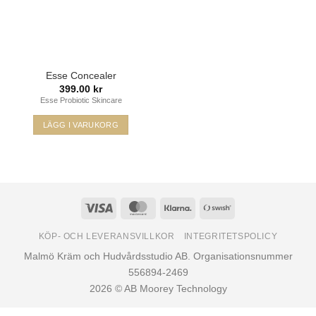
Esse Concealer
399.00
kr
Esse Probiotic Skincare
LÄGG I VARUKORG
Den
här
produkten
har
flera
Visa
MasterCard
Klarna
Swish
varianter.
(SE)
De
KÖP- OCH LEVERANSVILLKOR
INTEGRITETSPOLICY
olika
Malmö Kräm och Hudvårdsstudio AB. Organisationsnummer
alternativen
556894-2469
kan
2026 © AB Moorey Technology
väljas
på