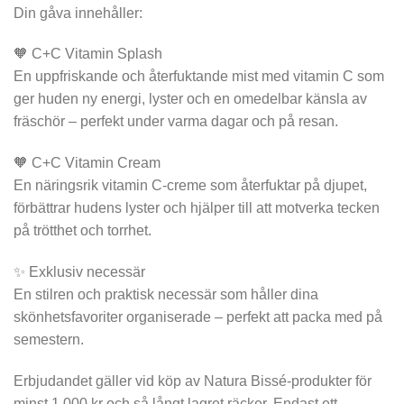
Din gåva innehåller:
🧡 C+C Vitamin Splash
En uppfriskande och återfuktande mist med vitamin C som
ger huden ny energi, lyster och en omedelbar känsla av
fräschör – perfekt under varma dagar och på resan.
🧡 C+C Vitamin Cream
En näringsrik vitamin C-creme som återfuktar på djupet,
förbättrar hudens lyster och hjälper till att motverka tecken
på trötthet och torrhet.
✨ Exklusiv necessär
En stilren och praktisk necessär som håller dina
skönhetsfavoriter organiserade – perfekt att packa med på
semestern.
Erbjudandet gäller vid köp av Natura Bissé-produkter för
minst 1 000 kr och så långt lagret räcker. Endast ett