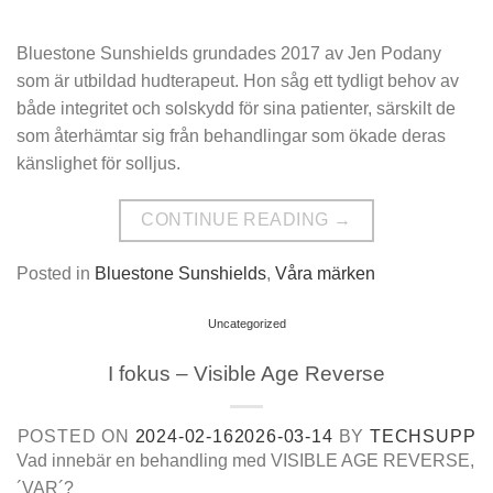
Bluestone Sunshields grundades 2017 av Jen Podany
som är utbildad hudterapeut. Hon såg ett tydligt behov av
både integritet och solskydd för sina patienter, särskilt de
som återhämtar sig från behandlingar som ökade deras
känslighet för solljus.
CONTINUE READING
→
Posted in
Bluestone Sunshields
,
Våra märken
Uncategorized
I fokus – Visible Age Reverse
POSTED ON
2024-02-16
2026-03-14
BY
TECHSUPP
Vad innebär en behandling med VISIBLE AGE REVERSE,
´VAR´?