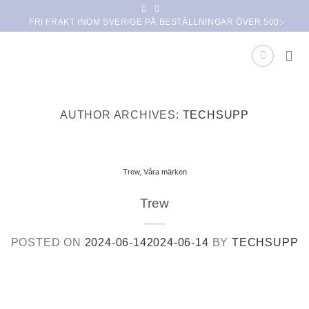
Skip
FRI FRAKT INOM SVERIGE PÅ BESTÄLLNINGAR ÖVER 500:-
to
content
AUTHOR ARCHIVES:
TECHSUPP
Trew
,
Våra märken
Trew
POSTED ON
2024-06-14
2024-06-14
BY
TECHSUPP