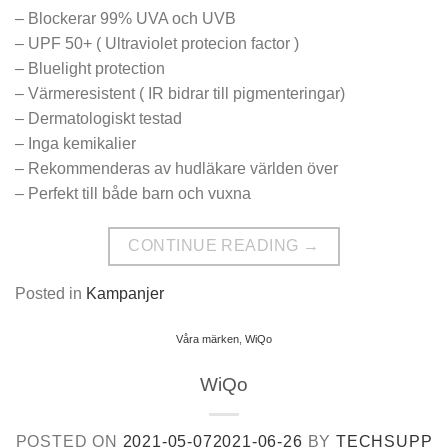
– Blockerar 99% UVA och UVB
– UPF 50+ ( Ultraviolet protecion factor )
– Bluelight protection
– Värmeresistent ( IR bidrar till pigmenteringar)
– Dermatologiskt testad
– Inga kemikalier
– Rekommenderas av hudläkare världen över
– Perfekt till både barn och vuxna
CONTINUE READING
→
Posted in
Kampanjer
Våra märken
,
WiQo
WiQo
POSTED ON
2021-05-07
2021-06-26
BY
TECHSUPP