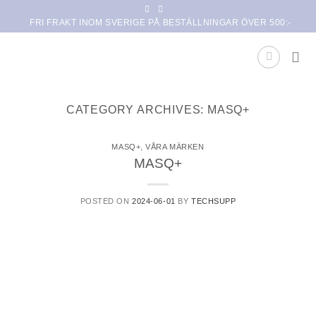
Skip
FRI FRAKT INOM SVERIGE PÅ BESTÄLLNINGAR ÖVER 500:-
to
content
CATEGORY ARCHIVES:
MASQ+
MASQ+
,
VÅRA MÄRKEN
MASQ+
POSTED ON
2024-06-01
BY
TECHSUPP