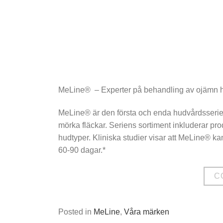
MeLine® – Experter på behandling av ojämn 
MeLine® är den första och enda hudvårdsserie
mörka fläckar. Seriens sortiment inkluderar pro
hudtyper. Kliniska studier visar att MeLine® k
60-90 dagar.*
C
Posted in
MeLine
,
Våra märken