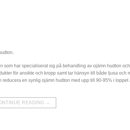
hudton.
n som har specialiserat sig på behandling av ojämn hudton och
dukter för ansikte och kropp samt tar hänsyn till både ljusa och
an reducera en synlig ojämn hudton med upp till 90-95% i loppet
ONTINUE READING
→