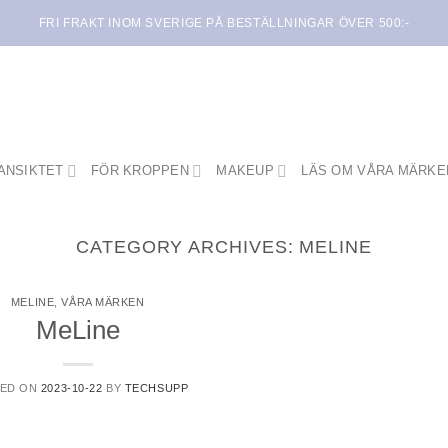
FRI FRAKT INOM SVERIGE PÅ BESTÄLLNINGAR ÖVER 500:-
ANSIKTET
FÖR KROPPEN
MAKEUP
LÄS OM VÅRA MÄRKE
CATEGORY ARCHIVES:
MELINE
MELINE
,
VÅRA MÄRKEN
MeLine
ED ON
2023-10-22
BY
TECHSUPP