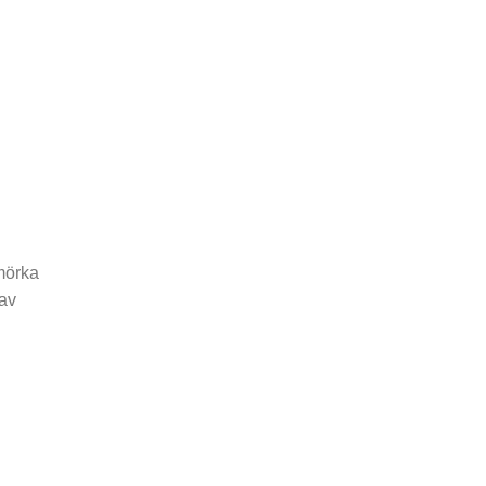
 mörka
 av