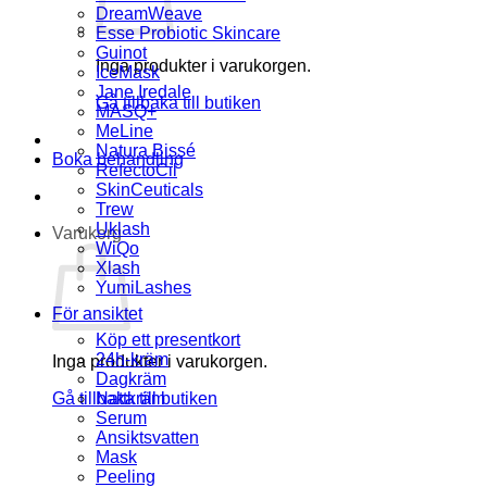
DreamWeave
Esse Probiotic Skincare
Guinot
Inga produkter i varukorgen.
IceMask
Jane Iredale
Gå tillbaka till butiken
MASQ+
MeLine
Natura Bissé
Boka behandling
RefectoCil
SkinCeuticals
Trew
Uklash
Varukorg
WiQo
Xlash
YumiLashes
För ansiktet
Köp ett presentkort
24h-kräm
Inga produkter i varukorgen.
Dagkräm
Gå tillbaka till butiken
Nattkräm
Serum
Ansiktsvatten
Mask
Peeling