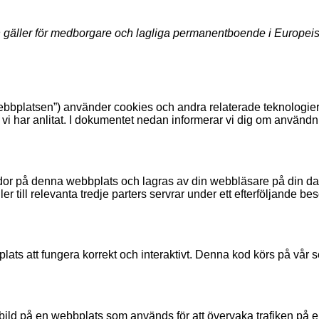
 gäller för medborgare och lagliga permanentboende i Europe
bbplatsen”) använder cookies och andra relaterade teknologier (
m vi har anlitat. I dokumentet nedan informerar vi dig om använ
idor på denna webbplats och lagras av din webbläsare på din da
er till relevanta tredje parters servrar under ett efterföljande be
lats att fungera korrekt och interaktivt. Denna kod körs på vår s
ler bild på en webbplats som används för att övervaka trafiken på 