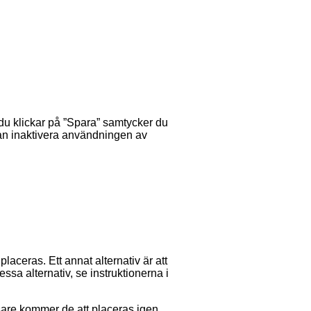
 du klickar på ”Spara” samtycker du
 kan inaktivera användningen av
aceras. Ett annat alternativ är att
sa alternativ, se instruktionerna i
sare kommer de att placeras igen