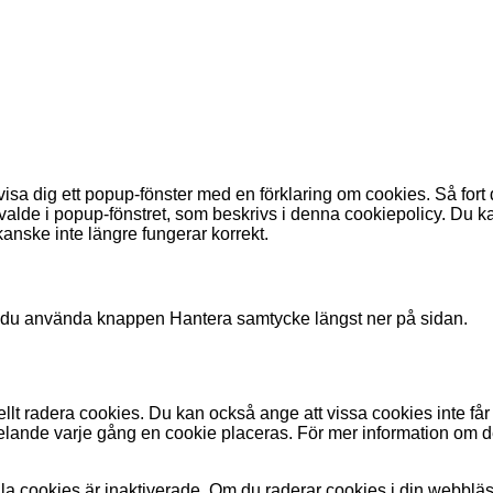
isa dig ett popup-fönster med en förklaring om cookies. Så fort
du valde i popup-fönstret, som beskrivs i denna cookiepolicy. Du
anske inte längre fungerar korrekt.
n du använda knappen Hantera samtycke längst ner på sidan.
t radera cookies. Du kan också ange att vissa cookies inte får pl
elande varje gång en cookie placeras. För mer information om des
lla cookies är inaktiverade. Om du raderar cookies i din webblä