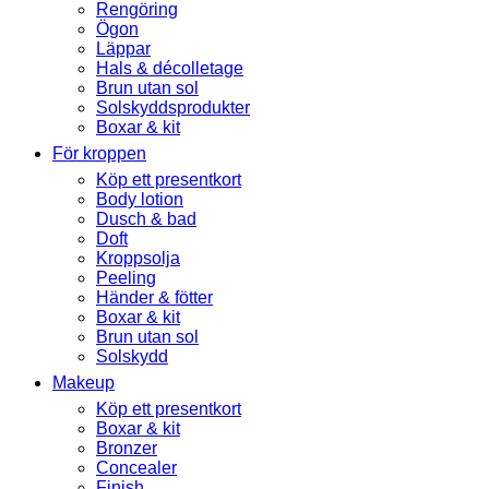
Rengöring
Ögon
Läppar
Hals & décolletage
Brun utan sol
Solskyddsprodukter
Boxar & kit
För kroppen
Köp ett presentkort
Body lotion
Dusch & bad
Doft
Kroppsolja
Peeling
Händer & fötter
Boxar & kit
Brun utan sol
Solskydd
Makeup
Köp ett presentkort
Boxar & kit
Bronzer
Concealer
Finish