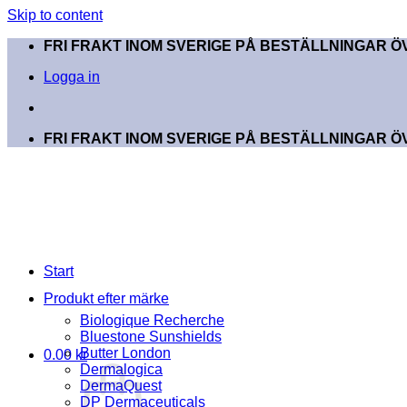
Skip to content
FRI FRAKT INOM SVERIGE PÅ BESTÄLLNINGAR ÖV
Logga in
FRI FRAKT INOM SVERIGE PÅ BESTÄLLNINGAR ÖV
Start
Produkt efter märke
Biologique Recherche
Bluestone Sunshields
Butter London
0.00
kr
Dermalogica
DermaQuest
DP Dermaceuticals