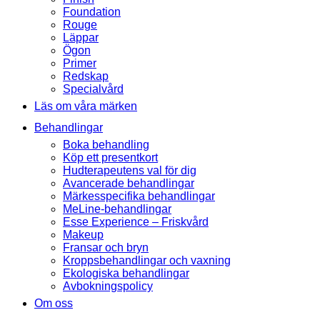
Foundation
Rouge
Läppar
Ögon
Primer
Redskap
Specialvård
Läs om våra märken
Behandlingar
Boka behandling
Köp ett presentkort
Hudterapeutens val för dig
Avancerade behandlingar
Märkesspecifika behandlingar
MeLine-behandlingar
Esse Experience – Friskvård
Makeup
Fransar och bryn
Kroppsbehandlingar och vaxning
Ekologiska behandlingar
Avbokningspolicy
Om oss