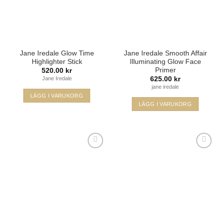
Jane Iredale Glow Time
Jane Iredale Smooth Affair
Highlighter Stick
Illuminating Glow Face
Primer
520.00
kr
625.00
kr
Jane Iredale
jane iredale
LÄGG I VARUKORG
LÄGG I VARUKORG
Den
här
produkten
har
flera
varianter.
De
olika
Lägg i
Lägg i
alternativen
min
min
önskelista
önskelista
kan
väljas
på