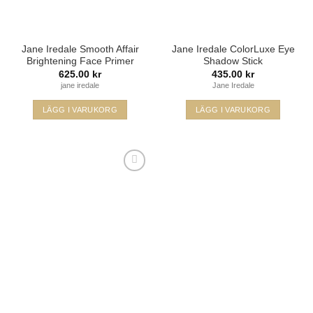
produktsidan
Jane Iredale Smooth Affair
Jane Iredale ColorLuxe Eye
Brightening Face Primer
Shadow Stick
625.00
kr
435.00
kr
jane iredale
Jane Iredale
LÄGG I VARUKORG
LÄGG I VARUKORG
Den
här
produkten
har
flera
varianter.
De
Lägg i
olika
min
önskelista
alternativen
kan
väljas
på
produktsidan