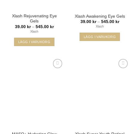
Xlash Rejuvenating Eye
Xlash Awakening Eye Gels
Gels
Prisinter
39.00
kr
–
545.00
kr
39.00 k
Prisintervall:
39.00
kr
–
545.00
kr
Xlash
till
39.00 kr
Xlash
545.00 
till
LÄGG I VARUKORG
545.00 kr
LÄGG I VARUKORG
Den
Den
här
här
produkten
produkten
har
har
flera
flera
varianter.
varianter.
De
De
olika
Lägg i
Lägg i
olika
alternativen
min
min
önskelista
önskelista
alternativen
kan
kan
väljas
väljas
på
på
produktsidan
produktsidan