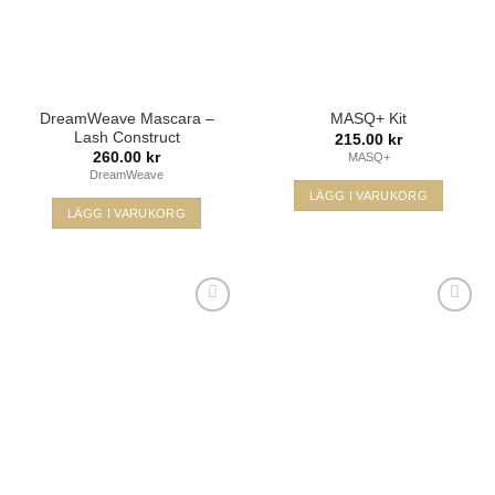
DreamWeave Mascara –
MASQ+ Kit
Lash Construct
215.00
kr
260.00
kr
MASQ+
DreamWeave
LÄGG I VARUKORG
LÄGG I VARUKORG
Lägg i
Lägg i
min
min
önskelista
önskelista