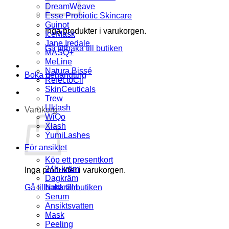
DreamWeave
Esse Probiotic Skincare
Guinot
Inga produkter i varukorgen.
IceMask
Jane Iredale
Gå tillbaka till butiken
MASQ+
MeLine
Natura Bissé
Boka behandling
RefectoCil
SkinCeuticals
Trew
Uklash
Varukorg
WiQo
Xlash
YumiLashes
För ansiktet
Köp ett presentkort
24h-kräm
Inga produkter i varukorgen.
Dagkräm
Gå tillbaka till butiken
Nattkräm
Serum
Ansiktsvatten
Mask
Peeling