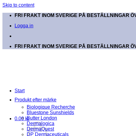
Skip to content
FRI FRAKT INOM SVERIGE PÅ BESTÄLLNINGAR ÖV
Logga in
FRI FRAKT INOM SVERIGE PÅ BESTÄLLNINGAR ÖV
Start
Produkt efter märke
Biologique Recherche
Bluestone Sunshields
Butter London
0.00
kr
Dermalogica
DermaQuest
DP Dermaceuticals