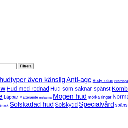
Filtrera
 hudtyper även känslig
Anti-age
Body lotion
Bristninga
ow
Kombi
Hud med rodnad
Hud som saknar spänst
Mogen hud
e
Norma
Läppar
mörka ringar
Matterande
melasma
Solskadad hud
Specialvård
Solskydd
spänst
tmask