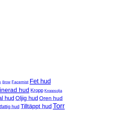
Fet hud
Facemist
Brow
r
nerad hud
Kropp
Kroppsolja
l hud
Oljig hud
Oren hud
Torr
Tilltäppt hud
fattig hud