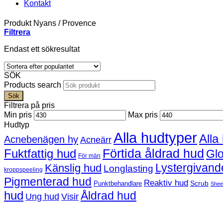
Kontakt
Produkt Nyans
/
Provence
Filtrera
Endast ett sökresultat
SÖK
Products search
Sök
Filtrera på pris
Min pris
Max pris
Hudtyp
Alla hudtyper
Alla
Acnebenägen hy
Acneärr
Förtida åldrad hud
Fuktfattig hud
Gl
För män
Lystergivand
Känslig hud
Longlasting
kroppspeeling
Pigmenterad hud
Reaktiv hud
Scrub
Punktbehandlare
Shee
hud
Åldrad hud
Ung hud
Visir