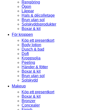
Rengöring
Ögon
Läppar
Hals & décolletage
Brun utan sol
Solskyddsprodukter
Boxar & kit
För kroppen
Köp ett presentkort
Body lotion
Dusch & bad
Doft
Kroppsolja
Peeling
Händer & fötter
Boxar & kit
Brun utan sol
Solskydd
Makeup
Köp ett presentkort
Boxar & kit
Bronzer
Concealer
Finish