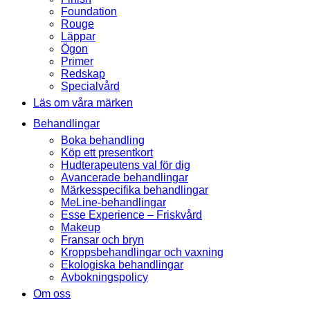
Foundation
Rouge
Läppar
Ögon
Primer
Redskap
Specialvård
Läs om våra märken
Behandlingar
Boka behandling
Köp ett presentkort
Hudterapeutens val för dig
Avancerade behandlingar
Märkesspecifika behandlingar
MeLine-behandlingar
Esse Experience – Friskvård
Makeup
Fransar och bryn
Kroppsbehandlingar och vaxning
Ekologiska behandlingar
Avbokningspolicy
Om oss