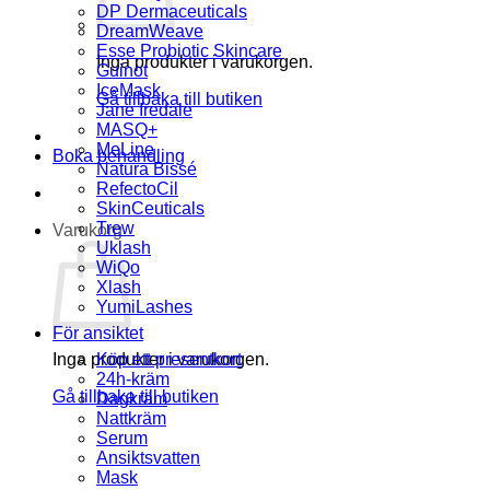
DP Dermaceuticals
DreamWeave
Esse Probiotic Skincare
Inga produkter i varukorgen.
Guinot
IceMask
Gå tillbaka till butiken
Jane Iredale
MASQ+
MeLine
Boka behandling
Natura Bissé
RefectoCil
SkinCeuticals
Trew
Varukorg
Uklash
WiQo
Xlash
YumiLashes
För ansiktet
Inga produkter i varukorgen.
Köp ett presentkort
24h-kräm
Gå tillbaka till butiken
Dagkräm
Nattkräm
Serum
Ansiktsvatten
Mask