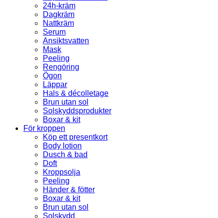
24h-kräm
Dagkräm
Nattkräm
Serum
Ansiktsvatten
Mask
Peeling
Rengöring
Ögon
Läppar
Hals & décolletage
Brun utan sol
Solskyddsprodukter
Boxar & kit
För kroppen
Köp ett presentkort
Body lotion
Dusch & bad
Doft
Kroppsolja
Peeling
Händer & fötter
Boxar & kit
Brun utan sol
Solskydd