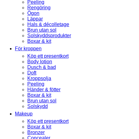
Peeling
Rengöring
Ögon
Läppar
Hals & décolletage
Brun utan sol
Solskyddsprodukter
Boxar & kit
För kroppen
Köp ett presentkort
Body lotion
Dusch & bad
Doft
Kroppsolja
Peeling
Händer & fötter
Boxar & kit
Brun utan sol
Solskydd
Makeup
Köp ett presentkort
Boxar & kit
Bronzer
Concealer