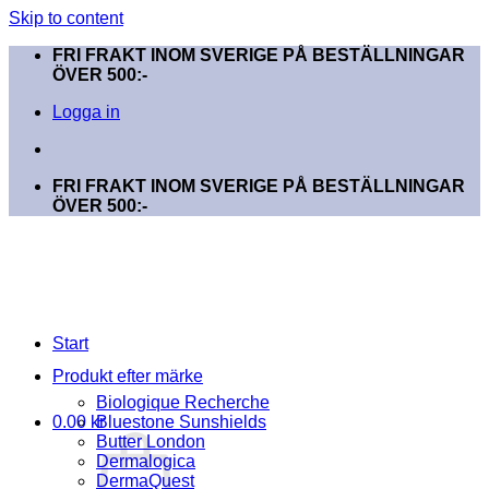
Skip to content
FRI FRAKT INOM SVERIGE PÅ BESTÄLLNINGAR
ÖVER 500:-
Logga in
FRI FRAKT INOM SVERIGE PÅ BESTÄLLNINGAR
ÖVER 500:-
Start
Produkt efter märke
Biologique Recherche
0.00
kr
Bluestone Sunshields
Butter London
Dermalogica
DermaQuest