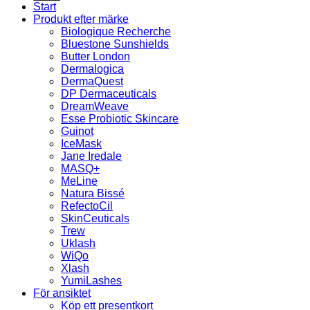
Start
Produkt efter märke
Biologique Recherche
Bluestone Sunshields
Butter London
Dermalogica
DermaQuest
DP Dermaceuticals
DreamWeave
Esse Probiotic Skincare
Guinot
IceMask
Jane Iredale
MASQ+
MeLine
Natura Bissé
RefectoCil
SkinCeuticals
Trew
Uklash
WiQo
Xlash
YumiLashes
För ansiktet
Köp ett presentkort