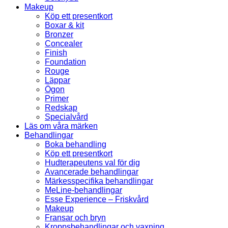
Makeup
Köp ett presentkort
Boxar & kit
Bronzer
Concealer
Finish
Foundation
Rouge
Läppar
Ögon
Primer
Redskap
Specialvård
Läs om våra märken
Behandlingar
Boka behandling
Köp ett presentkort
Hudterapeutens val för dig
Avancerade behandlingar
Märkesspecifika behandlingar
MeLine-behandlingar
Esse Experience – Friskvård
Makeup
Fransar och bryn
Kroppsbehandlingar och vaxning