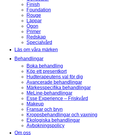
Finish
Foundation
Rouge
Läppar
Ögon
Primer
Redskap
Specialvård
Läs om våra märken
Behandlingar
Boka behandling
Köp ett presentkort
Hudterapeutens val för dig
Avancerade behandlingar
Märkesspecifika behandlingar
MeLine-behandlingar
Esse Experience – Friskvård
Makeup
Fransar och bryn
Kroppsbehandlingar och vaxning
Ekologiska behandlingar
Avbokningspolicy
Om oss